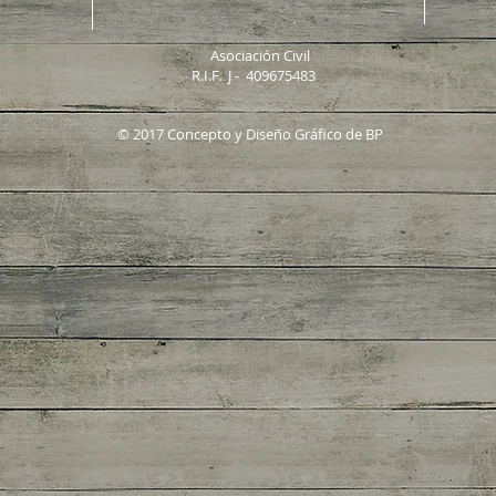
Asociación Civil
R.I.F. J - 409675483
© 2017 Concepto y Diseño Gráfico de BP