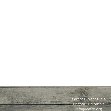
Caracas - Venezuela
Bogotá - Colombia
info@ieafro.org