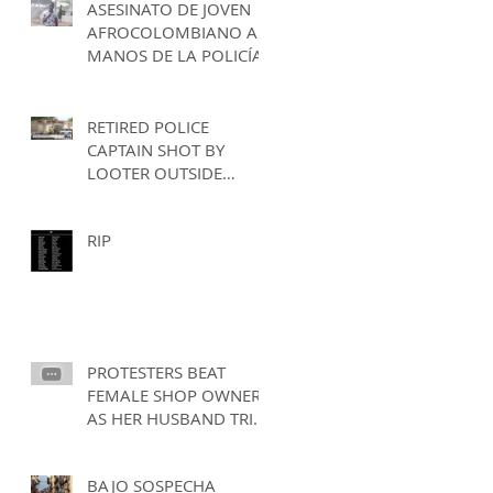
ASESINATO DE JOVEN
TAMBORES" EVENT
AFROCOLOMBIANO A
MANOS DE LA POLICÍA
RETIRED POLICE
CAPTAIN SHOT BY
LOOTER OUTSIDE
NORTH ST. LOUIS PAWN
RIP
PROTESTERS BEAT
FEMALE SHOP OWNER
AS HER HUSBAND TRIES
TO DEFEND HER IN
ROCHESTER, NEW YORK
BAJO SOSPECHA