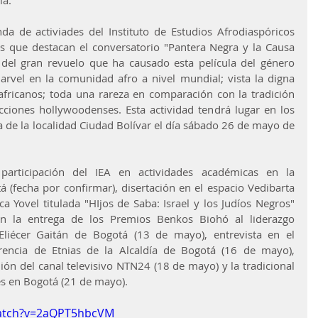
la.
a de activiades del Instituto de Estudios Afrodiaspóricos 
as que destacan el conversatorio "Pantera Negra y la Causa 
del gran revuelo que ha causado esta película del género 
rvel en la comunidad afro a nivel mundial; vista la digna 
africanos; toda una rareza en comparación con la tradición 
cciones hollywoodenses. Esta actividad tendrá lugar en los 
a de la localidad Ciudad Bolívar el día sábado 26 de mayo de 
 participación del IEA en actividades académicas en la 
 (fecha por confirmar), disertación en el espacio Vedibarta 
Yovel titulada "HIjos de Saba: Israel y los Judíos Negros" 
en la entrega de los Premios Benkos Biohó al liderazgo 
liécer Gaitán de Bogotá (13 de mayo), entrevista en el 
encia de Etnias de la Alcaldía de Bogotá (16 de mayo), 
ión del canal televisivo NTN24 (18 de mayo) y la tradicional 
s en Bogotá (21 de mayo).
watch?v=2aQPT5hbcVM