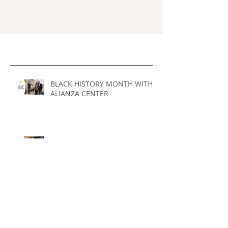
lunes 03 de julio nuestro director - fundador
Francisco J. Tovar B.. participó en el...
Lo más reciente
BLACK HISTORY MONTH WITH
ALIANZA CENTER
LEADERS UNITE TO CELEBRATE
AFRO-PUERTORICAN HERITAGE
AT "LA MAGIA DE LOS
TAMBORES" EVENT