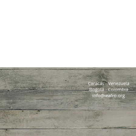
Caracas - Venezuela
Bogotá - Colombia
info@ieafro.org