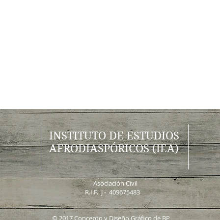
INSTITUTO DE ESTUDIOS
AFRODIASPÓRICOS (IEA)
Asociación Civil
R.I.F. J - 409675483
© 2017 Concepto y Diseño Gráfico de BP