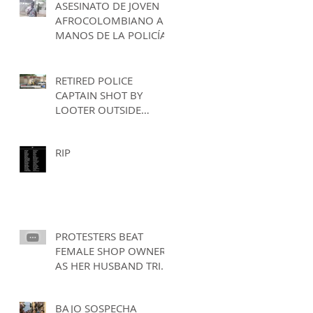
ASESINATO DE JOVEN
TAMBORES" EVENT
AFROCOLOMBIANO A
MANOS DE LA POLICÍA
RETIRED POLICE
CAPTAIN SHOT BY
LOOTER OUTSIDE
NORTH ST. LOUIS PAWN
RIP
PROTESTERS BEAT
FEMALE SHOP OWNER
AS HER HUSBAND TRIES
TO DEFEND HER IN
ROCHESTER, NEW YORK
BAJO SOSPECHA