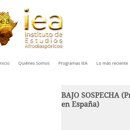
Inicio
Quiénes Somos
Programas IEA
Lo más reciente
BAJO SOSPECHA (Prác
en España)