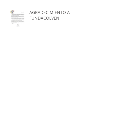
AGRADECIMIENTO A
FUNDACOLVEN
Archivo
febrero de 2023
(1)
1 entrada
junio de 2022
(1)
1 entrada
junio de 2020
(4)
4 entradas
septiembre de 2019
(2)
2 entradas
agosto de 2019
(2)
2 entradas
febrero de 2019
(7)
7 entradas
enero de 2019
(1)
1 entrada
noviembre de 2018
(1)
1 entrada
agosto de 2018
(3)
3 entradas
junio de 2018
(5)
5 entradas