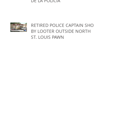
DE LA POLICÍA
RETIRED POLICE CAPTAIN SHOT
BY LOOTER OUTSIDE NORTH
ST. LOUIS PAWN
RIP
PROTESTERS BEAT FEMALE
SHOP OWNER AS HER
HUSBAND TRIES TO DEFEND
HER IN ROCHESTER, NEW YORK
BAJO SOSPECHA (Prácticas